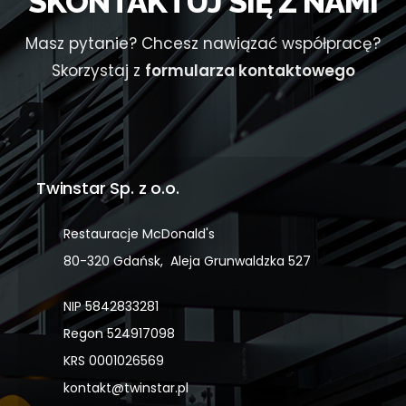
SKONTAKTUJ SIĘ Z NAMI
Masz pytanie? Chcesz nawiązać współpracę?
Skorzystaj z
formularza kontaktowego
Twinstar Sp. z o.o.
Restauracje McDonald's
80-320 Gdańsk, Aleja Grunwaldzka 527
NIP 5842833281
Regon 524917098
KRS 0001026569
kontakt@twinstar.pl