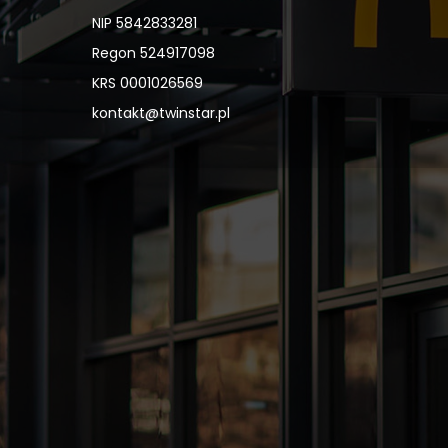
NIP 5842833281
Regon 524917098
KRS 0001026569
kontakt@twinstar.pl