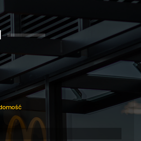
I
adomość