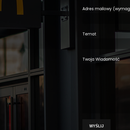
Adres mailowy (wyma
Temat
Twoja Wiadomość