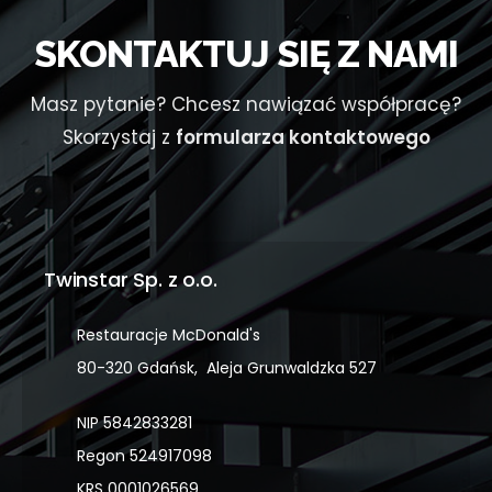
SKONTAKTUJ SIĘ Z NAMI
Masz pytanie? Chcesz nawiązać współpracę?
Skorzystaj z
formularza kontaktowego
Twinstar Sp. z o.o.
Restauracje McDonald's
80-320 Gdańsk, Aleja Grunwaldzka 527
NIP 5842833281
Regon 524917098
KRS 0001026569