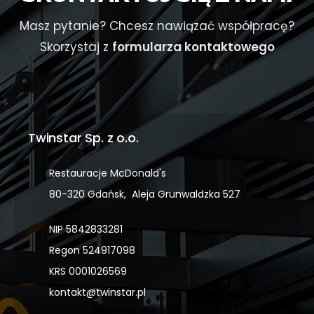
Masz pytanie? Chcesz nawiązać współpracę?
Skorzystaj z
formularza kontaktowego
Twinstar Sp. z o.o.
Restauracje McDonald's
80-320 Gdańsk, Aleja Grunwaldzka 527
NIP 5842833281
Regon 524917098
KRS 0001026569
kontakt@twinstar.pl